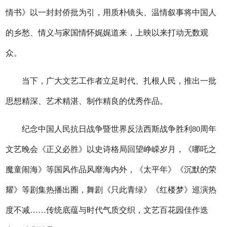
情书》以一封封侨批为引，用质朴镜头、温情叙事将中国人
的乡愁、情义与家国情怀娓娓道来，上映以来打动无数观
众。
当下，广大文艺工作者立足时代、扎根人民，推出一批
思想精深、艺术精湛、制作精良的优秀作品。
纪念中国人民抗日战争暨世界反法西斯战争胜利80周年
文艺晚会《正义必胜》以史诗格局回望峥嵘岁月，《哪吒之
魔童闹海》等国风作品风靡海内外，《太平年》《沉默的荣
耀》等剧集热播出圈，舞剧《只此青绿》《红楼梦》巡演热
度不减……传统底蕴与时代气质交织，文艺百花园佳作迭