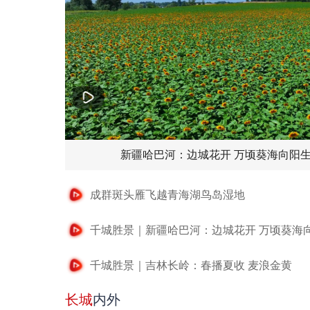
新疆哈巴河：边城花开 万顷葵海向阳
成群斑头雁飞越青海湖鸟岛湿地
千城胜景｜新疆哈巴河：边城花开 万顷葵海
千城胜景｜吉林长岭：春播夏收 麦浪金黄
长城
内外