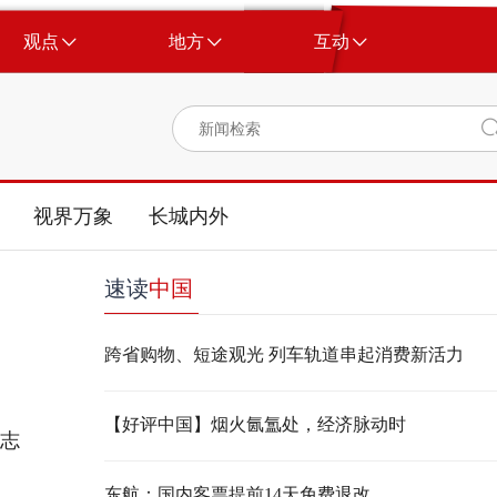
观点
地方
互动
视界万象
长城内外
速读
中国
跨省购物、短途观光 列车轨道串起消费新活力
【好评中国】烟火氤氲处，经济脉动时
志
东航：国内客票提前14天免费退改