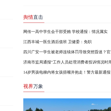
舆情
直击
网传一高中学生会干部受贿 学校通报：情况属实
江西丰城一医生酒后值班 卫健委：免职
14岁男孩电梯内将女孩捂嘴并抱走！警方最新通报
视界
万象