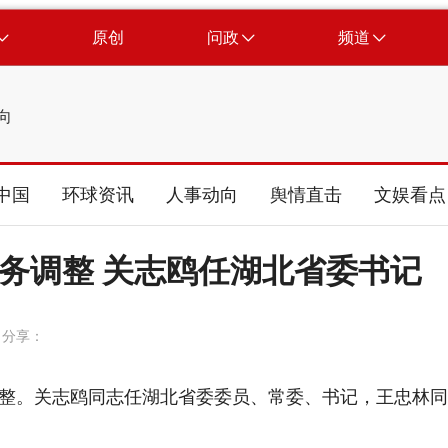
原创
问政
频道
向
中国
环球资讯
人事动向
舆情直击
文娱看点
务调整 关志鸥任湖北省委书记
分享：
。关志鸥同志任湖北省委委员、常委、书记，王忠林同