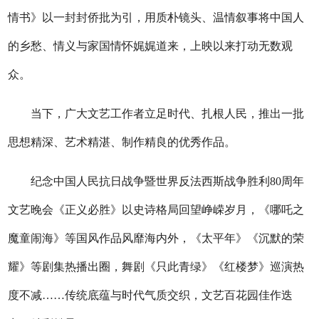
情书》以一封封侨批为引，用质朴镜头、温情叙事将中国人
的乡愁、情义与家国情怀娓娓道来，上映以来打动无数观
众。
当下，广大文艺工作者立足时代、扎根人民，推出一批
思想精深、艺术精湛、制作精良的优秀作品。
纪念中国人民抗日战争暨世界反法西斯战争胜利80周年
文艺晚会《正义必胜》以史诗格局回望峥嵘岁月，《哪吒之
魔童闹海》等国风作品风靡海内外，《太平年》《沉默的荣
耀》等剧集热播出圈，舞剧《只此青绿》《红楼梦》巡演热
度不减……传统底蕴与时代气质交织，文艺百花园佳作迭