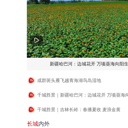
新疆哈巴河：边城花开 万顷葵海向阳
成群斑头雁飞越青海湖鸟岛湿地
千城胜景｜新疆哈巴河：边城花开 万顷葵海
千城胜景｜吉林长岭：春播夏收 麦浪金黄
长城
内外