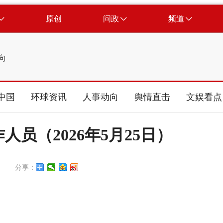
原创
问政
频道
向
中国
环球资讯
人事动向
舆情直击
文娱看点
员（2026年5月25日）
分享：