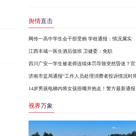
舆情
直击
网传一高中学生会干部受贿 学校通报：情况属实
江西丰城一医生酒后值班 卫健委：免职
14岁男孩电梯内将女孩捂嘴并抱走！警方最新通报
视界
万象