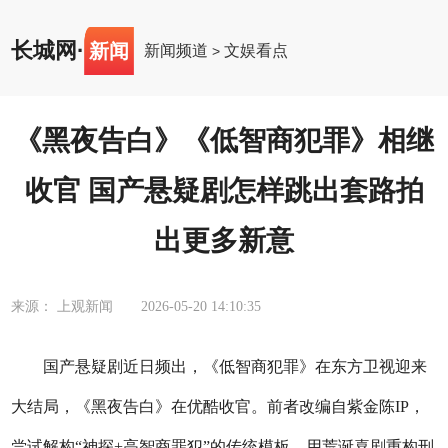
长城网
·
新闻
新闻频道
文娱看点
>
《黑夜告白》《低智商犯罪》相继
收官 国产悬疑剧怎样跳出套路拍
出更多新意
来源： 上观新闻
2026-05-20 14:10:35
国产悬疑剧近日频出，《低智商犯罪》在东方卫视迎来
大结局，《黑夜告白》在优酷收官。前者改编自紫金陈IP，
尝试解构“神探+高智商罪犯”的传统模板，用荒诞喜剧重构刑