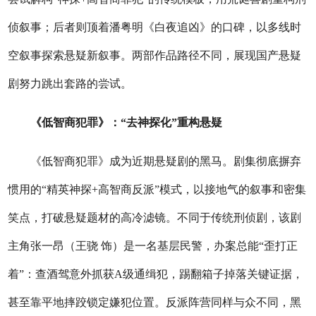
侦叙事；后者则顶着潘粤明《白夜追凶》的口碑，以多线时
空叙事探索悬疑新叙事。两部作品路径不同，展现国产悬疑
剧努力跳出套路的尝试。
《低智商犯罪》：“去神探化”重构悬疑
《低智商犯罪》成为近期悬疑剧的黑马。剧集彻底摒弃
惯用的“精英神探+高智商反派”模式，以接地气的叙事和密集
笑点，打破悬疑题材的高冷滤镜。不同于传统刑侦剧，该剧
主角张一昂（王骁 饰）是一名基层民警，办案总能“歪打正
着”：查酒驾意外抓获A级通缉犯，踢翻箱子掉落关键证据，
甚至靠平地摔跤锁定嫌犯位置。反派阵营同样与众不同，黑