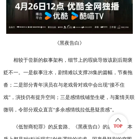
《黑夜告白》
相较于尝新的叙事架构，细节上的瑕疵导致该剧后期褒
贬不一。一是叙事注水，剧情难以支撑28集的篇幅，节奏拖
沓；二是部分青年演员在与老戏骨对戏中会出现“接不住
戏”，演技仍有提升空间；三是感情线铺垫生硬，与案情关联
微弱，令部分观众直言“多余感情线拉低悬疑质感”。
TOP
《低智商犯罪》的反套路、《黑夜告白》的新叙事，本