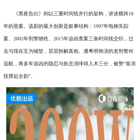
《黑夜告白》则以三重时间线并行的架构，讲述横跨18
年的悬案。该剧的最大创新是叙事结构：1997年电梯失踪
案、2002年刑警牺牲、2015年追凶查案三条时间线交织，过
去与现在互为铺垫，层层拆解真相。潘粤明饰演的老刑警何
远航，将多年追凶的隐忍与执念演绎得入木三分，被赞“靠演
技撑起全剧”。