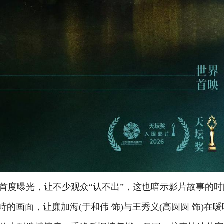
度曝光，让不少观众“认不出”，这也暗示影片故事的时
的画面，让廉加海(于和伟 饰)与王秀义(高圆圆 饰)在暧