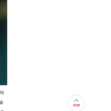
间
昧
TOP