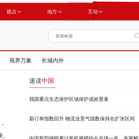
观点
地方
互动
视界万象
长城内外
速读
中国
我国重点生态保护区域保护成效显著
新订单指数回升 物流业景气指数保持在扩张区间
，
映。
中国新型储能累计装机规模约占全球一半，专家解