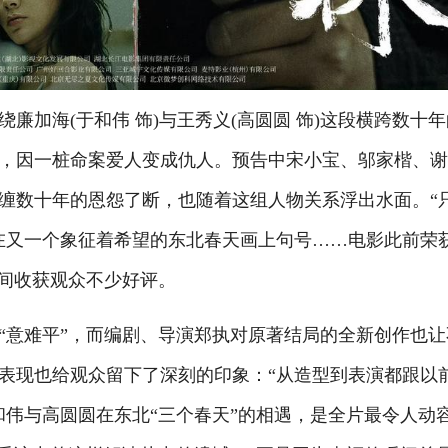
海(于和伟 饰)与王秀义(高圆圆 饰)这段横跨数十年
，因一桩命案爱人变成仇人。预告中宋小宝、邬家楷、
缠数十年的恩怨了断，也随着这组人物关系浮出水面。“
在又一个象征着希望的东北春天画上句号……电影此前荣
期间收获观众不少好评。
意难平”，而编剧、导演郑执对原著结局的全新创作也让
表现也给观众留下了深刻的印象：“从造型到表演都跟以
和伟与高圆圆在东北“三个春天”的相遇，是全片最令人动