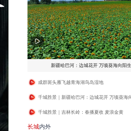
新疆哈巴河：边城花开 万顷葵海向阳
成群斑头雁飞越青海湖鸟岛湿地
千城胜景｜新疆哈巴河：边城花开 万顷葵海
千城胜景｜吉林长岭：春播夏收 麦浪金黄
长城
内外