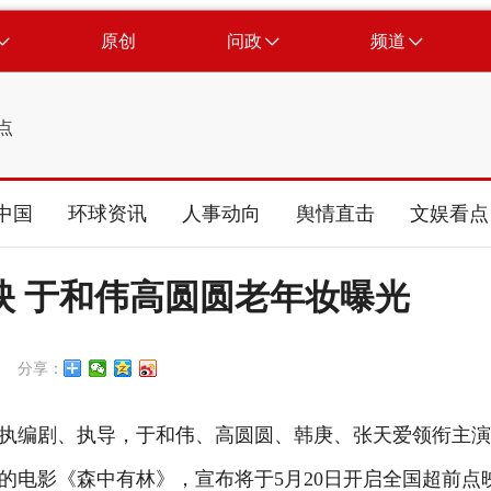
原创
问政
频道
点
中国
环球资讯
人事动向
舆情直击
文娱看点
映 于和伟高圆圆老年妆曝光
分享：
编剧、执导，于和伟、高圆圆、韩庚、张天爱领衔主演
的电影《森中有林》，宣布将于5月20日开启全国超前点