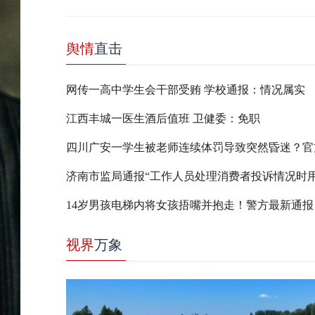
舆情
直击
网传一高中学生会干部受贿 学校通报：情况属实
江西丰城一医生酒后值班 卫健委：免职
14岁男孩电梯内将女孩捂嘴并抱走！警方最新通报
视界
万象