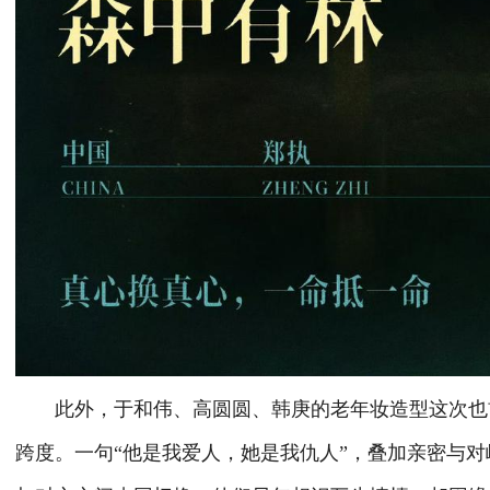
此外，于和伟、高圆圆、韩庚的老年妆造型这次也首
跨度。一句“他是我爱人，她是我仇人”，叠加亲密与对峙