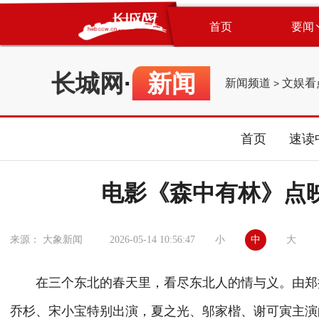
首页
要闻
长城网
·
新闻
新闻频道
文娱看
>
首页
速读
电影《森中有林》点
小
中
大
来源： 大象新闻
2026-05-14 10:56:47
在三个东北的春天里，看尽东北人的情与义。由郑执
乔杉、宋小宝特别出演，夏之光、邬家楷、谢可寅主演