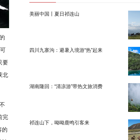
美丽中国丨夏日祁连山
的
谢可
四川九寨沟：避暑入境游“热”起来
只要
获北
湖南隆回：“清凉游”带热文旅消费
不
前完
祁连山下，呦呦鹿鸣引客来
容的