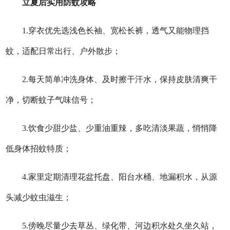
立夏后实用防蚊攻略
1.穿衣优先选浅色长袖、宽松长裤，透气又能物理挡
蚊，适配日常出行、户外散步；
2.每天简单冲洗身体、及时擦干汗水，保持皮肤清爽干
净，切断蚊子气味信号；
3.饮食少甜少盐、少重油重辣，多吃清淡果蔬，悄悄降
低身体招蚊特质；
4.家里定期清理花盆托盘、阳台水桶、地漏积水，从源
头减少蚊虫滋生；
5.傍晚尽量少去草丛、绿化带、河边积水处久坐久站，